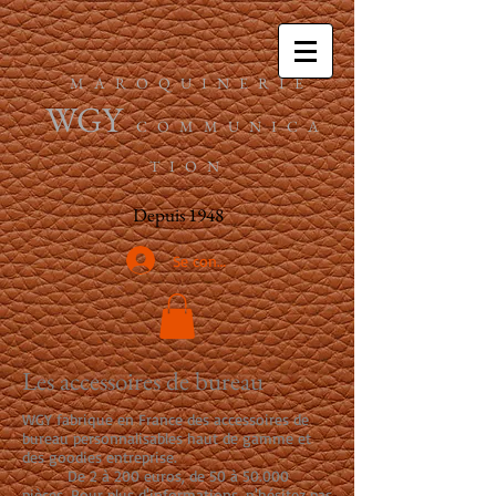
M A R O Q U I N E R I E
WGY
C O M M U N I C A
T I O N
Depuis
1948
Se connecter
Les accessoires de bureau
WGY fabrique en France des accessoires de
bureau personnalisables haut de gamme et
des goodies entreprise.
De 2 à 200 euros, de 50 à 50.000
pièces. Pour plus d'informations, n'hésitez pas